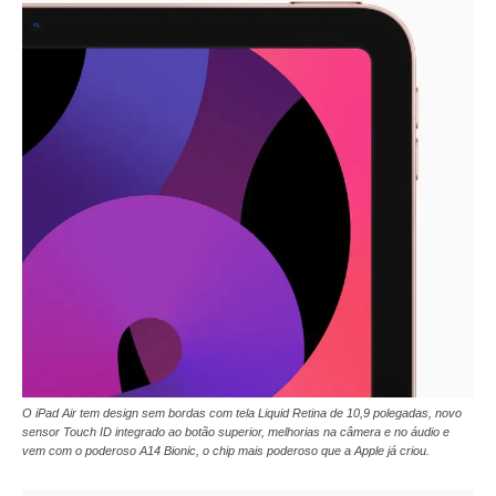
O iPad Air tem design sem bordas com tela Liquid Retina de 10,9 polegadas, novo
sensor Touch ID integrado ao botão superior, melhorias na câmera e no áudio e
vem com o poderoso A14 Bionic, o chip mais poderoso que a Apple já criou.