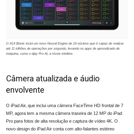
O A14 Bionic inclui um novo Neural Engine de 16 núcleos que é capaz de realizar
até 11 trilhões de operações por segundo, levando os apps de aprendizado de
máquina, como o djay Pro AI, a níveis inéditos.
Câmera atualizada e áudio
envolvente
O iPad Air, que inclui uma câmera FaceTime HD frontal de 7
MP, agora tem a mesma câmera traseira de 12 MP do iPad
Pro para fotos de alta resolução e captura de vídeo 4K. O
novo design do iPad Air conta com alto-falantes estéreo