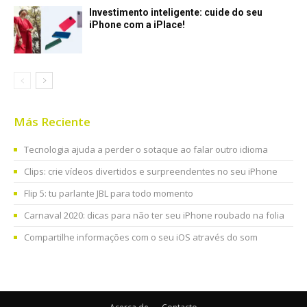
Investimento inteligente: cuide do seu
iPhone com a iPlace!
Más Reciente
Tecnologia ajuda a perder o sotaque ao falar outro idioma
Clips: crie vídeos divertidos e surpreendentes no seu iPhone
Flip 5: tu parlante JBL para todo momento
Carnaval 2020: dicas para não ter seu iPhone roubado na folia
Compartilhe informações com o seu iOS através do som