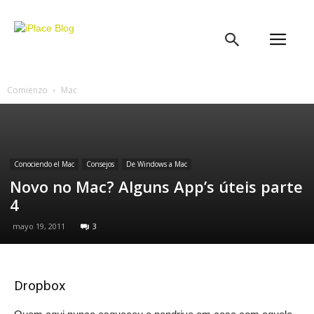
iPlace
Blog
Comienzo
Mac
Conociendo el Mac
Consejos
De Windows a Mac
Novo no Mac? Alguns App’s úteis parte
4
mayo 19, 2011
3
Dropbox