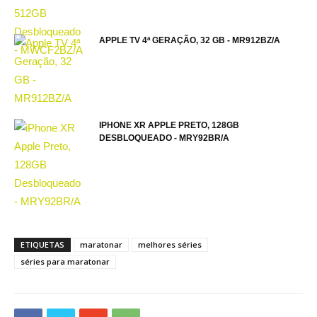
APPLE TV 4ª GERAÇÃO, 32 GB - MR912BZ/A
IPHONE XR APPLE PRETO, 128GB
DESBLOQUEADO - MRY92BR/A
ETIQUETAS
maratonar
melhores séries
séries para maratonar