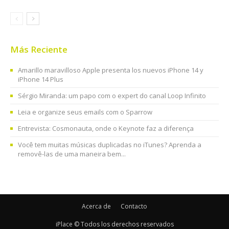
Más Reciente
Amarillo maravilloso Apple presenta los nuevos iPhone 14 y
iPhone 14 Plus
Sérgio Miranda: um papo com o expert do canal Loop Infinito
Leia e organize seus emails com o Sparrow
Entrevista: Cosmonauta, onde o Keynote faz a diferença
Você tem muitas músicas duplicadas no iTunes? Aprenda a
removê-las de uma maneira bem...
Acerca de
Contacto
iPlace © Todos los derechos reservados