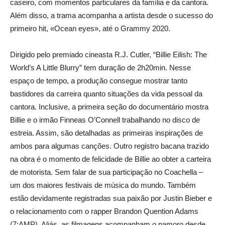
caseiro, com momentos particulares da família e da cantora.
Além disso, a trama acompanha a artista desde o sucesso do
primeiro hit, «Ocean eyes», até o Grammy 2020.
Dirigido pelo premiado cineasta R.J. Cutler, “Billie Eilish: The
World’s A Little Blurry” tem duração de 2h20min. Nesse
espaço de tempo, a produção consegue mostrar tanto
bastidores da carreira quanto situações da vida pessoal da
cantora. Inclusive, a primeira seção do documentário mostra
Billie e o irmão Finneas O’Connell trabalhando no disco de
estreia. Assim, são detalhadas as primeiras inspirações de
ambos para algumas canções. Outro registro bacana trazido
na obra é o momento de felicidade de Billie ao obter a carteira
de motorista. Sem falar de sua participação no Coachella –
um dos maiores festivais de música do mundo. Também
estão devidamente registradas sua paixão por Justin Bieber e
o relacionamento com o rapper Brandon Quention Adams
(7:AMP). Aliás, as filmagens acompanham o namoro desde