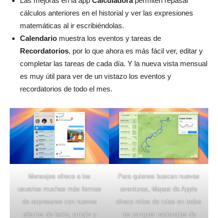
Las mejoras en la app
Calculadora
permiten repasar
cálculos anteriores en el historial y ver las expresiones
matemáticas al ir escribiéndolas.
Calendario
muestra los eventos y tareas de
Recordatorios
, por lo que ahora es más fácil ver, editar y
completar las tareas de cada día. Y la nueva vista mensual
es muy útil para ver de un vistazo los eventos y
recordatorios de todo el mes.
Mensajes ofrece a los
Para quienes buscan nuevas
usuarios muchas más formas
aventuras, Mapas de Apple
de expresarse con nuevos
ofrece miles de rutas en todos
efectos de texto, emojis y
los parques nacionales de