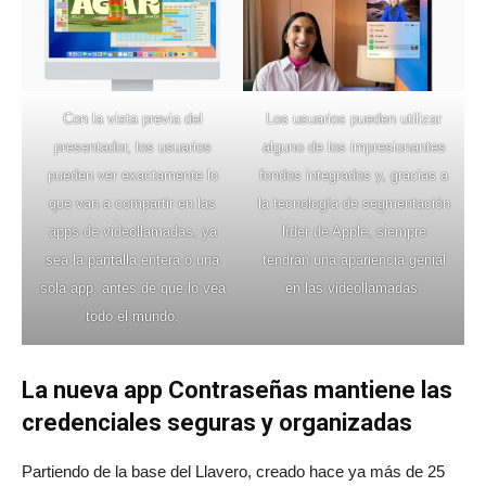
Con la vista previa del
Los usuarios pueden utilizar
presentador, los usuarios
alguno de los impresionantes
pueden ver exactamente lo
fondos integrados y, gracias a
que van a compartir en las
la tecnología de segmentación
apps de videollamadas, ya
líder de Apple, siempre
sea la pantalla entera o una
tendrán una apariencia genial
sola app, antes de que lo vea
en las videollamadas.
todo el mundo.
La nueva app Contraseñas mantiene las
credenciales seguras y organizadas
Partiendo de la base del Llavero, creado hace ya más de 25