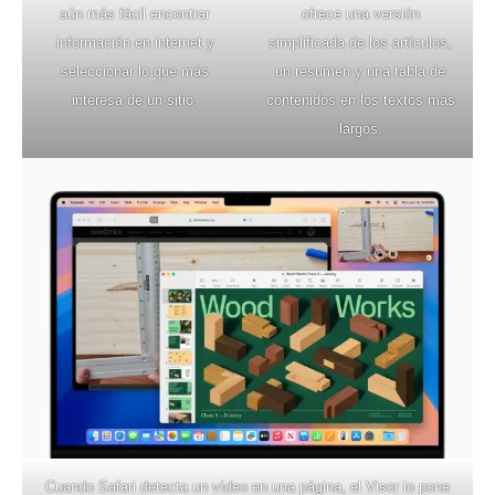
aún más fácil encontrar
ofrece una versión
información en internet y
simplificada de los artículos,
seleccionar lo que más
un resumen y una tabla de
interesa de un sitio.
contenidos en los textos más
largos.
Cuando Safari detecta un vídeo en una página, el Visor lo pone