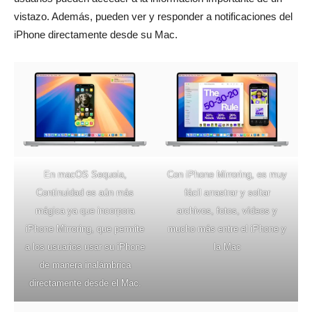
vistazo. Además, pueden ver y responder a notificaciones del
iPhone directamente desde su Mac.
En macOS Sequoia,
Con iPhone Mirroring, es muy
Continuidad es aún más
fácil arrastrar y soltar
mágica ya que incorpora
archivos, fotos, vídeos y
iPhone Mirroring, que permite
mucho más entre el iPhone y
a los usuarios usar su iPhone
la Mac
de manera inalámbrica
directamente desde el Mac.