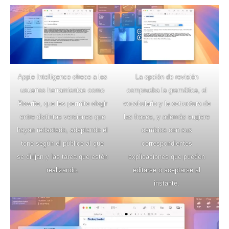
Apple Intelligence ofrece a los
La opción de revisión
usuarios herramientas como
comprueba la gramática, el
Rewrite, que les permite elegir
vocabulario y la estructura de
entre distintas versiones que
las frases, y además sugiere
hayan redactado, adaptando el
cambios con sus
tono según el público al que
correspondientes
se dirijan y las tarea que estén
explicaciones que pueden
realizando.
editarse o aceptarse al
instante.