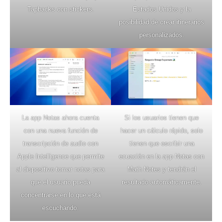
Tapbacks con stickers.
Estados Unidos y la
posibilidad de crear itinerarios
personalizados.
La app Notas ahora cuenta
Si los usuarios tienen que
con una nueva función de
hacer un cálculo rápido, solo
transcripción de audio con
tienen que escribir una
Apple Intelligence que permite
ecuación en la app Notas con
al dispositivo tomar notas para
Math Notes y tendrán el
que el usuario pueda
resultado automáticamente.
concentrarse en lo que está
escuchando.