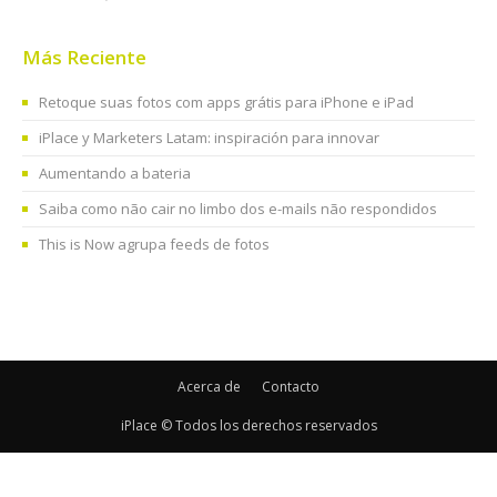
Más Reciente
Retoque suas fotos com apps grátis para iPhone e iPad
iPlace y Marketers Latam: inspiración para innovar
Aumentando a bateria
Saiba como não cair no limbo dos e-mails não respondidos
This is Now agrupa feeds de fotos
Acerca de
Contacto
iPlace © Todos los derechos reservados